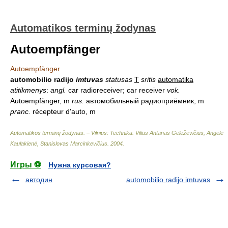
Automatikos terminų žodynas
Autoempfänger
Autoempfänger
automobilio radijo
imtuvas
statusas
T
sritis
automatika
atitikmenys
:
angl.
car radioreceiver; car receiver
vok.
Autoempfänger, m
rus.
автомобильный радиоприёмник, m
pranc.
récepteur d'auto, m
Automatikos terminų žodynas. – Vilnius: Technika
.
Vilius Antanas Geleževičius, Angelė
Kaulakienė, Stanislovas Marcinkevičius
.
2004
.
Игры ⚽
Нужна курсовая?
автодин
automobilio radijo imtuvas