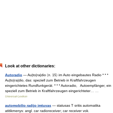
Look at other dictionaries:
Autoradio
— Au|to|ra|dio 〈n. 15〉 im Auto eingebautes Radio * * *
Au|to|ra|dio, das: speziell zum Betrieb in Kraftfahrzeugen
eingerichtetes Rundfunkgerät. * * * Autoradio, Autoempfänger, ein
speziell zum Betrieb in Kraftfahrzeugen eingerichteter… …
Universal-Lexikon
automobilio radijo imtuvas
— statusas T sritis automatika
atitikmenys: angl. car radioreceiver; car receiver vok.