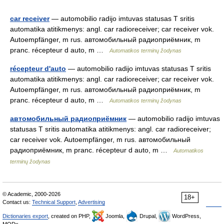
car receiver
— automobilio radijo imtuvas statusas T sritis
automatika atitikmenys: angl. car radioreceiver; car receiver vok.
Autoempfänger, m rus. автомобильный радиоприёмник, m
pranc. récepteur d auto, m …
Automatikos terminų žodynas
récepteur d'auto
— automobilio radijo imtuvas statusas T sritis
automatika atitikmenys: angl. car radioreceiver; car receiver vok.
Autoempfänger, m rus. автомобильный радиоприёмник, m
pranc. récepteur d auto, m …
Automatikos terminų žodynas
автомобильный радиоприёмник
— automobilio radijo imtuvas
statusas T sritis automatika atitikmenys: angl. car radioreceiver;
car receiver vok. Autoempfänger, m rus. автомобильный
радиоприёмник, m pranc. récepteur d auto, m …
Automatikos
terminų žodynas
© Academic, 2000-2026
18+
Contact us:
Technical Support
,
Advertising
Dictionaries export
, created on PHP,
Joomla,
Drupal,
WordPress,