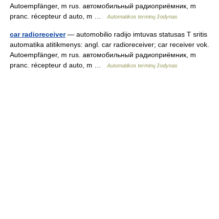
Autoempfänger, m rus. автомобильный радиоприёмник, m
pranc. récepteur d auto, m …
Automatikos terminų žodynas
car radioreceiver
— automobilio radijo imtuvas statusas T sritis
automatika atitikmenys: angl. car radioreceiver; car receiver vok.
Autoempfänger, m rus. автомобильный радиоприёмник, m
pranc. récepteur d auto, m …
Automatikos terminų žodynas